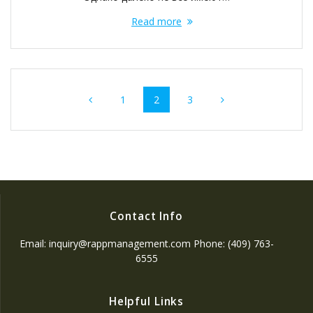
Read more
1
2
3
Contact Info
Email: inquiry@rappmanagement.com Phone: (409) 763-
6555
Helpful Links