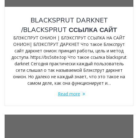
BLACKSPRUT DARKNET
/BLACKSPRUT ССЫЛКА САЙТ
БЛЭКСПРУТ ОНИОН | БЛЭКСПРУТ ССЫЛКА НА САЙТ
ОНИОН| БЛЭКСПРУТ ДАРКНЕТ Что такое Блэкспрут
сайт даркнет онион: принцип работы, цель и метод
доступа. https://bs5site.top Что такое ссылка blacksprut
darknet Сегодня практически каждый пользователь
сети слышал о так называемой Блэкспрут даркнет
онион. Но далеко не каждый знает, что это такое на
самом деле, как она функционирует и…
Read more