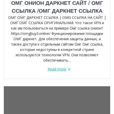
ОМГ ОНИОН ДАРКНЕТ САЙТ / ОМГ
ССЫЛКА /ОМГ ДАРКНЕТ ССЫЛКА
ОМГ ОМГ ДАРКНЕТ ССЫЛКА | OMG ССЫЛКА НА САЙТ |
ОМГ ОМГ ССЫЛКА ОРИГИНАЛЬНАЯ. Что такое VPN и
как им пользоваться на примере Омг ссылка онион?
https://omgbuy3.online/ Функционирование площадки
ОМГ даркнет. Для обеспечения защиты данных, а
также доступа к отдельным сайтам Омг Омг ссылка,
которые недоступны в конкретной стране
используются технологии VPN. Они позволяют
обеспечивать…
Read more