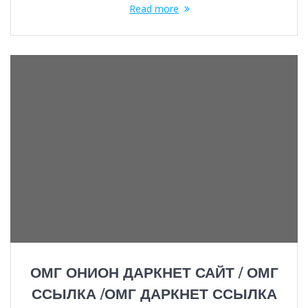
Read more
ОМГ ОНИОН ДАРКНЕТ САЙТ / ОМГ
ССЫЛКА /ОМГ ДАРКНЕТ ССЫЛКА