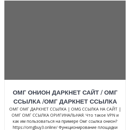
ОМГ ОНИОН ДАРКНЕТ САЙТ / ОМГ
ССЫЛКА /ОМГ ДАРКНЕТ ССЫЛКА
ОМГ ОМГ ДАРКНЕТ ССЫЛКА | OMG ССЫЛКА НА САЙТ |
ОМГ ОМГ ССЫЛКА ОРИГИНАЛЬНАЯ. Что такое VPN и
как им пользоваться на примере Омг ссылка онион?
https://omgbuy3.online/ Функционирование площадки