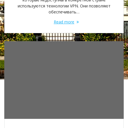
используются технологии VPN. Они позволяют
обеспечивать…
Read more