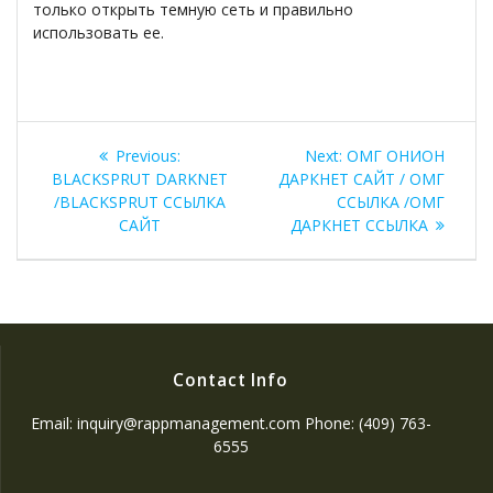
только открыть темную сеть и правильно
использовать ее.
Previous:
Next:
ОМГ ОНИОН
BLACKSPRUT DARKNET
ДАРКНЕТ САЙТ / ОМГ
/BLACKSPRUT ССЫЛКА
ССЫЛКА /ОМГ
САЙТ
ДАРКНЕТ ССЫЛКА
Contact Info
Email: inquiry@rappmanagement.com Phone: (409) 763-
6555